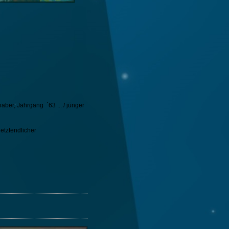
haber, Jahrgang ´63 ... / jünger
etztendlicher