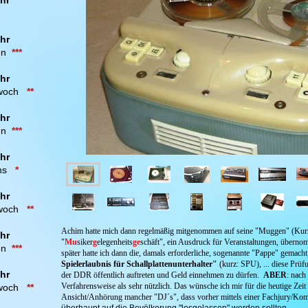
hr
hr
en
***
hr
woch
**
hr
en
***
hr
ens
*
hr
twoch
**
A
chim hatte mich dann regelmäßig mitgenommen auf seine "Muggen" (Ku
hr
"
Mu
siker
g
ele
g
enheits
ge
schäft", ein Ausdruck für Veranstaltungen, übern
en
***
später hatte ich dann die, damals erforderliche, sogenannte "Pappe" gemacht
Spielerlaubnis für Schallplattenunterhalter"
(kurz: SPU), ... diese Prüf
hr
der DDR öffentlich auftreten und Geld einnehmen zu dürfen.
ABER
: nach
Verfahrensweise als sehr nützlich. Das wünsche ich mir für die heutige Zeit
woch
**
Ansicht/Anhörung mancher "DJ´s", dass vorher mittels einer Fachjury/Ko
überhaupt auf die Bevölkerung "losgelassen" werden sollten ...