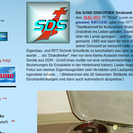
Die SUND DISKOTHEK Stralsund
dem
10.02. 1972
!!!
"Mobil" wurde sie 
b zu
genannt)
KRÜGER
, später
(von 1977 
"Stadtkabinett für Kulturarbeit Stra
Diskothek ins Leben gerufen. Damit 
über die Lande gezogen ... und h
gemacht. 1985 war dann für mich (P
seiner Schulzeit an versucht hatte,
Eigenbau- und RFT-Technik Schulfeste zu beschallen) das Jahr, w
wurde ... als "Diskotheker". Hier nur eine kleine Auswahl meiner,
 folgt
Geräte aus DDR - Urzeit (man mußte nur eine vertrauenswürdige 
Beziehungen für Ersatzteile in der Hinterhand haben). Leider lieg
Fotos von meinen Eigenbaugeräten (wie Verstärker und Lautsprec
irgendwie schade.... !
(
Bildwechsel alle 30 Sekunden. Bildtexte sind
Einzelanklickungen und dann auch automatisch abspielbar.)
n
***
hr
twoch
**