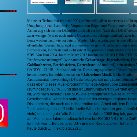
Mit neuer Technik bin ich seit 1990 (größtenteils) allein unterwegs und bri
Umgebung (jetzt: Landkreise Vorpommern Rügen und Vorpommern Greifsw
Achim zog sich aus der Diskoöffentlichkeit zurück. Nach dem DDR-Wende-
zwar weniger (wie es auch andere Unternehmen beklagen mußten), aber ich h
Leute wollten nach wie vor feiern. Wieder "klein angefangen" ist die
SDS
we
öffentlichen Bereich tätig, egal um was/wen es geht. Angefangen von Gartens
Firmenfeiern, Dorffeste und nicht zuletzt die privaten Familienfeten sind Ha
SDS
. Von Juni 2004 bis zum März 2012
brachte die SUND DISKOTHEK S
"Außenveranstaltungen" (wie sämtliche
Geburtstage
,
Jugendweihen, Hoch
Goldhochzeiten, Betriebsfeiern, Gartenfeste
und und und), sein riesiges 
CADDY - CLUB - Stralsund mit ein
.
Dieses angesprochene "Riesen-Repert
heraus, bereits immerhin inzwischen
9
Jahrzehnte Musik
(siehe Menü:
M
Archivmaterial, wovon einige DJ´s der heutigen Zeit nur träumen können.
A
dass eben dieses Musikprogramm für jede Altergruppe zugeschnitt
(zumindest zu 95 % ... und das ist Erfahrungswert !!!) werden erfüllt
ist, wird nach besorgt ! Die
SDS
, die anfänglich/zeitweise auch m
Gesellschaft zu kämpfen hatte, ist eine der wenigen regional bek
Diskotheken, die auch noch Moderation und Arbeit mit dem Publik
"nicht allein gelassen"! Individuelle Wünsche werden gerne berücks
viele) noch die gute "alte Schule"...
Im Jahre 2008 fing ich, parall
an. Mein erster Internetradioauftritt war bei RADIO NR1. Eine Zeit/
für mich war ... Beides, also DJ- /
und
die Radiotätigkeit, führe ich,
heute durch ... (Text bis 2022) ...