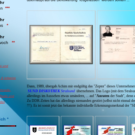
hr
en
***
hr
ens
*
hr
twoch
**
io und
 & teilweise
Dann, 1989, übergab Achim mir endgültig das "Zepter" dieses Unternehme
tzradio,
SUND DISKOTHEK
Stralsund
übernehmen. Das Logo (mit dem Stralsu
allerdings im Aussehen etwas umändern, ... auf "
Anraten
der Stadt", denn 
 Radio
und
Zu DDR-Zeiten hat das allerdings niemanden gestört (selbst nicht einmal d
dio
)
!!!). Es ist somit jetzt das bekannte individuelle Erkennungsmerkmal der "
ich
*