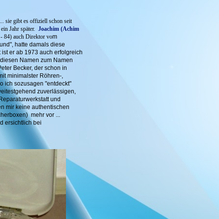
... sie gibt es offiziell schon seit
ein Jahr später.
Joachim (Achim
- 84) auch Direktor vo
m
lsund", hatte damals diese
ist er ab 1973 auch erfolgreich
at diesen Namen zum Namen
eter Becker, der schon in
 mit minimalster Röhren-,
o ich sozusagen "entdeckt"
 weitestgehend zuverlässigen,
Reparaturwerkstatt und
en mir keine authentischen
herboxen) mehr vor ...
 ersichtlich bei