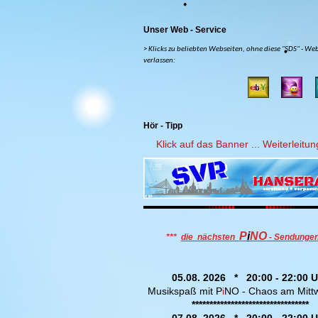
Unser Web - Service
> Klicks zu beliebten Webseiten, ohne diese "SDS" - We
verlassen:
Hör - Tipp
Klick auf das Banner ... Weiterleitung
P
i
NO
***
die nächsten
- Sendunge
05.08. 2026 * 20:00 - 22:00 U
Musikspaß mit P
i
NO - Chaos am Mit
*********************************