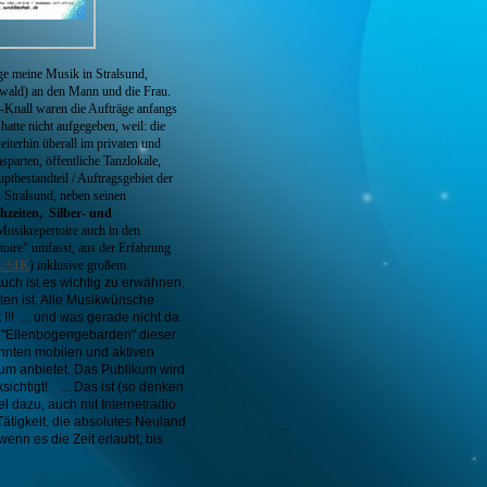
nge meine Musik in Stralsund,
ald) an den Mann und die Frau.
Knall waren die Aufträge anfangs
atte nicht aufgegeben, weil: die
iterhin überall im privaten und
parten, öffentliche Tanzlokale,
uptbestandteil / Auftragsgebiet der
tralsund, neben seinen
zeiten, Silber- und
Musikrepertoire auch in den
oire" umfasst, aus der Erfahrung
USIK
) inklusive großem
uch ist es wichtig zu erwähnen,
en ist. Alle Musikwünsche
 !!! ... und was gerade nicht da
it "Ellenbogengebarden" dieser
annten mobilen und aktiven
um anbietet. Das Publikum wird
ichtigt! ...
Das ist (so denken
el dazu, auch mit Internetradio
Tätigkeit, die absolutes Neuland
 wenn es die Zeit erlaubt, bis