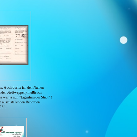
ns. Auch durfte ich den Namen
nder Stadtwappen) mußte ich
es war ja nun "Eigentum der Stadt" !
en auszustellenden Behörden
SDS".