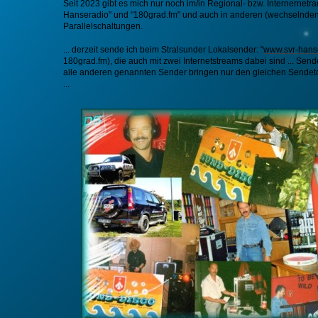
Seit 2023 gibt es mich nur noch im/in Regional- bzw. Internernetrad
Hanseradio" und "180grad.fm" und auch in anderen (wechselnden
Parallelschaltungen.
... derzeit sende ich
beim Stralsunder Lokalsender: "
www.svr-hans
180grad.fm)
, die auch mit zwei Internetstreams dabei sind
... Send
alle anderen genannten Sender bringen nur den gleichen Sendet
...