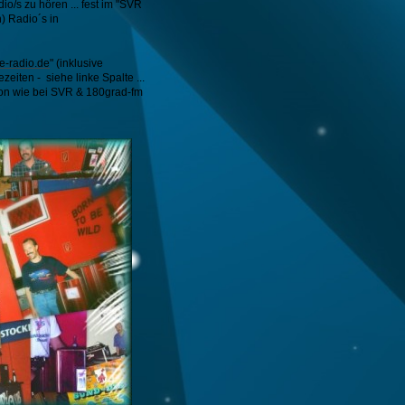
io/s zu hören ... fest im "SVR
) Radio´s in
e-radio.de
" (inklusive
ezeiten - siehe linke Spalte
...
on wie bei SVR & 180grad-fm