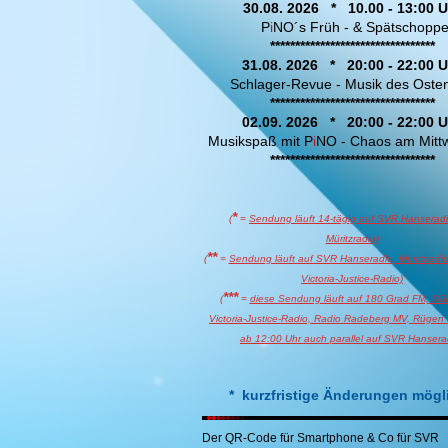
30.08. 2026 * 10.00 - 13:00 U
P
i
NO´s Früh - & Spätschopp
*********************************
31.08. 2026 * 20:00 - 22:00 U
Schlager-Revue - Musik des Ost
*********************************
02.09. 2026 * 20:00 - 22:00 U
Musikspaß mit P
i
NO - Chaos am Mit
*********************************
*
(
=
Sendung läuft 14-tägig auf SVR Hanserad
Müritzradio)
**
(
=
Sendung läuft auf SVR Hanseradio, Müritzradio
Victoria-Justice-Radio)
***
(
=
diese Sendung läuft auf 180 Grad FM, Müri
Victoria-Justice-Radio, Radio Radeberg MV, Rügen
ab 12:00 Uhr auch parallel auf SVR Hansera
*
kurzfristige Änderungen mögl
Der QR-Code für Smartphone & Co für SVR