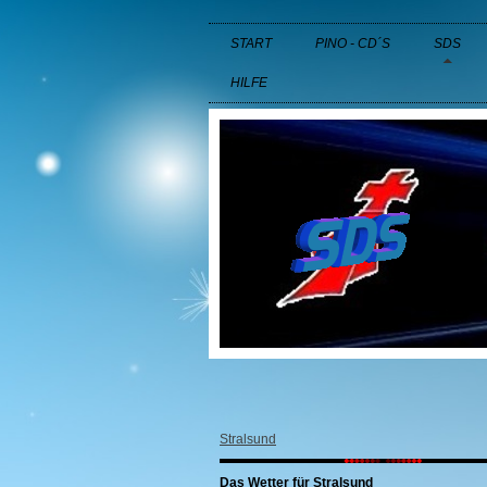
START
PINO - CD´S
SDS
HILFE
Stralsund
Das Wetter für Stralsund