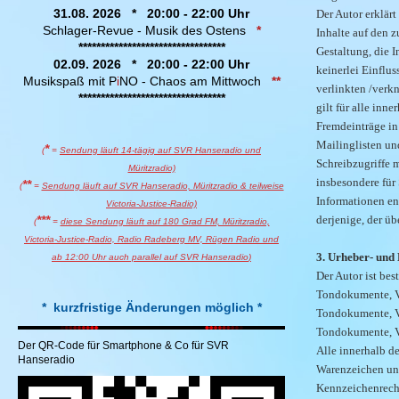
31.08. 2026 * 20:00 - 22:00 Uhr
Der Autor erklärt
Schlager-Revue - Musik des Ostens
*
Inhalte auf den 
*********************************
Gestaltung, die I
02.09. 2026 * 20:00 - 22:00 Uhr
keinerlei Einflus
Musikspaß mit P
i
NO - Chaos am Mittwoch
**
verlinkten /verk
*********************************
gilt für alle inn
Fremdeinträge in
Mailinglisten un
*
(
=
Sendung läuft 14-tägig auf SVR Hanseradio und
Schreibzugriffe m
Müritzradio)
insbesondere für
**
(
=
Sendung läuft auf SVR Hanseradio, Müritzradio & teilweise
Informationen ent
Victoria-Justice-Radio)
***
derjenige, der üb
(
=
diese Sendung läuft auf 180 Grad FM, Müritzradio,
Victoria-Justice-Radio, Radio Radeberg MV, Rügen Radio
und
3. Urheber- und
ab 12:00 Uhr auch parallel auf SVR Hanseradio
)
Der Autor ist bes
Tondokumente, Vi
*
kurzfristige Änderungen möglich
*
Tondokumente, Vi
Tondokumente, V
Der QR-Code für Smartphone & Co für SVR
Alle innerhalb d
Hanseradio
Warenzeichen unt
Kennzeichenrecht