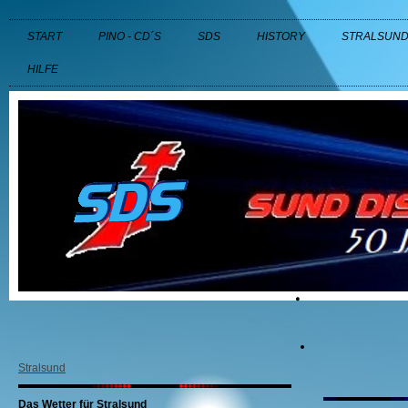
START
PINO - CD´S
SDS
HISTORY
STRALSUN
HILFE
Stralsund
Das Wetter für Stralsund