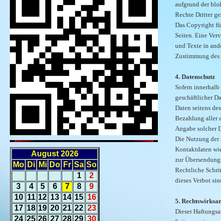
aufgrund der blo
Rechte Dritter ge
Das Copyright für
Seiten. Eine Ver
und Texte in and
Zustimmung des A
4. Datenschutz
Sofern innerhalb
geschäftlicher Da
Daten seitens de
Bezahlung aller 
Angabe solcher D
Die Nutzung der 
Kontaktdaten wie
August 2026
zur Übersendung 
Mo
Di
Mi
Do
Fr
Sa
So
Rechtliche Schri
1
2
dieses Verbot si
3
4
5
6
7
8
9
10
11
12
13
14
15
16
5. Rechtswirksam
17
18
19
20
21
22
23
Dieser Haftungsau
24
25
26
27
28
29
30