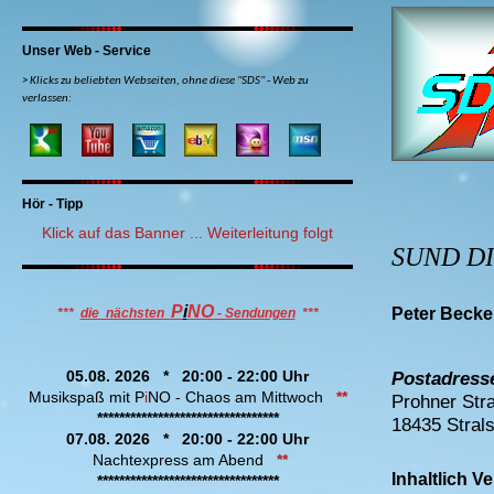
Unser Web - Service
> Klicks zu beliebten Webseiten, ohne diese "SDS" - Web zu
verlassen:
Hör - Tipp
Klick auf das Banner ... Weiterleitung folgt
SUND DI
P
i
NO
Peter Beck
***
die nächsten
- Sendungen
***
Postadress
05.08. 2026 * 20:00 - 22:00 Uhr
Musikspaß mit P
i
NO - Chaos am Mittwoch
**
Prohner Str
*********************************
18435 Stral
07.08. 2026 * 20:00 - 22:00 Uhr
Nachtexpress am Abend
**
Inhaltlich 
*********************************