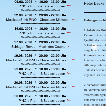
09.08. 2026 * 10.00 - 13:00 Uhr
Peter Be
P
i
NO´s Früh - & Spätschoppen
***
*********************************
12.08. 2026 * 20:00 - 22:00 Uhr
Musikspaß mit P
i
NO - Chaos am Mittwoch
**
Haftungsausschl
*********************************
16.08. 2026 * 10.00 - 13:00 Uhr
1. Inhalt des On
P
i
NO´s Früh - & Spätschoppen
***
Der Autor übernim
*********************************
Qualität der ber
17.08. 2026 * 20:00 - 22:00 Uhr
Schäden materiel
Schlager-Revue - Musik des Ostens
*
dargebotenen Inf
*********************************
Informationen ve
19.08. 2026 * 20:00 - 22:00 Uhr
Musikspaß mit P
i
NO - Chaos am Mittwoch
**
kein nachweislich
*********************************
Alle Angebote sin
23.08. 2026 * 10.00 - 13:00 Uhr
Teile der Seiten
P
i
NO´s Früh - & Spätschoppen
***
ergänzen, zu lösc
*********************************
26.08. 2026 * 20:00 - 22:00 Uhr
2. Verweise und 
Musikspaß mit P
i
NO - Chaos am Mittwoch
**
Bei direkten ode
*********************************
Verantwortungsbe
30.08. 2026 * 10.00 - 13:00 Uhr
dem Fall in Kraft
P
i
NO´s Früh - & Spätschoppen
***
möglich und zumu
*********************************