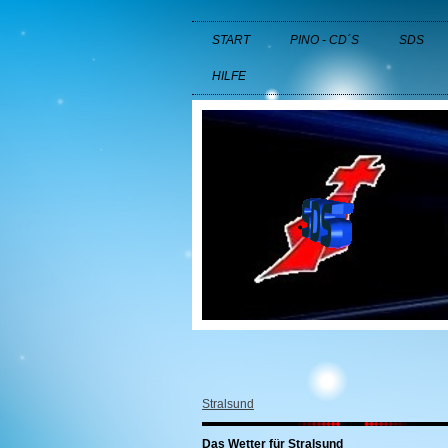
START
PINO - CD´S
SDS
HILFE
Stralsund
Das Wetter für Stralsund