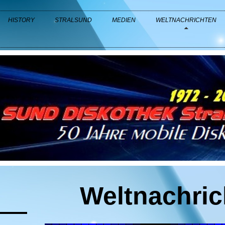
HISTORY
STRALSUND
MEDIEN
WELTNACHRICHTEN
Weltnachric