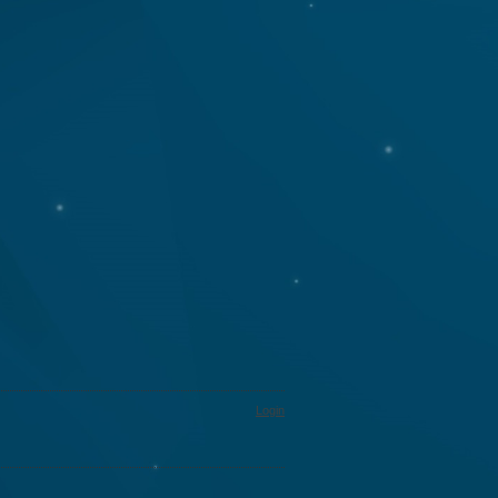
eologin als Normalo
weiterlesen
Login