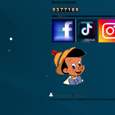
Besucheranzahl
Druckversion
|
Sitemap
© 2011 Peter Becker (SUND DISKOTHEK Stralsund