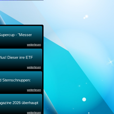
 Supercup - "Messer
weiterlesen
Plus! Dieser irre ETF
weiterlesen
nd Sternschnuppen:
weiterlesen
agazine 2026 überhaupt
weiterlesen