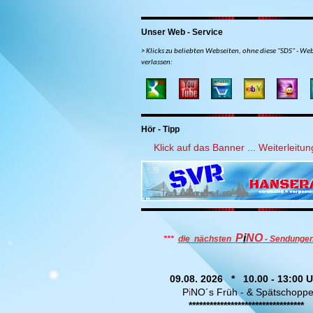
Unser Web - Service
> Klicks zu beliebten Webseiten, ohne diese "SDS" - We
verlassen:
Hör - Tipp
Klick auf das Banner ... Weiterleitung
P
i
NO
***
die nächsten
- Sendunge
09.08. 2026 * 10.00 - 13:00 U
P
i
NO´s Früh - & Spätschopp
*********************************