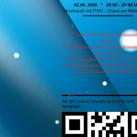
02.09. 2026 * 20:00 - 22:00 U
Musikspaß mit P
i
NO - Chaos am Mit
*********************************
*
(
=
Sendung läuft 14-tägig auf SVR Hanserad
Müritzradio)
**
(
=
Sendung läuft auf SVR Hanseradio, Müritzradio
Victoria-Justice-Radio)
***
(
=
diese Sendung läuft auf 180 Grad FM, Müri
Victoria-Justice-Radio, Radio Radeberg MV, Rügen
ab 12:00 Uhr auch parallel auf SVR Hansera
*
kurzfristige Änderungen mögl
Der QR-Code für Smartphone & Co für SVR
Hanseradio