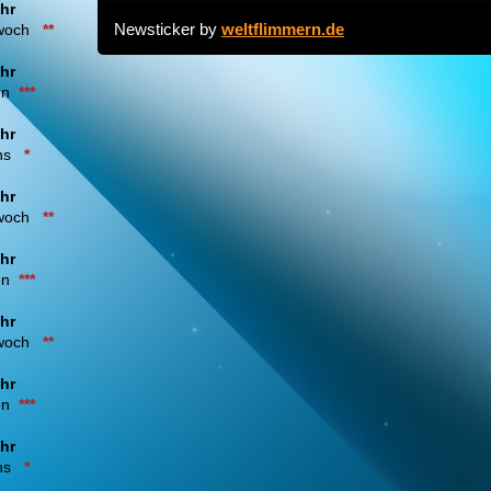
hr
Newsticker by
weltflimmern.de
woch
**
04:00 : Mysteriöse Protestaktion erreicht Ostdeutsc
ermittelt wegen weißer T-Shirts
hr
en
***
hr
03:45 : OpenAI pausiert teils Entwicklung von KI-Mo
ens
*
Sicherheitsbedenken
hr
twoch
**
03:35 : "Ganze Partei betroffen": CDU-Spitze würd
hr
AfD-Koalition erlauben
en
***
hr
03:17 : USA-News aktuell: Pentagon bestraft Ex-Air
woch
**
hr
en
***
03:04 : Randalierender Bürgermeister soll Polizeieins
haben
hr
ens
*