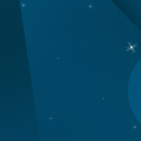
weiterlesen
i dankt US-Senat für
ss in Region Charkiw
weiterlesen
isize-Festival
weiterlesen
r Gesetz zu Russland-
weiterlesen
ussland weist Vorwürfe
weiterlesen
kulturelles Trommeln
weiterlesen