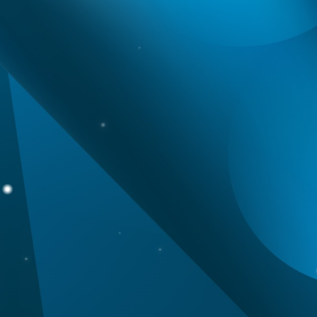
onaler Schande"
weiterlesen
weiterlesen
ne fallen", warnt der
weiterlesen
iner welcher
weiterlesen
l in Leipzig ist
weiterlesen
 Hotel und verletzt