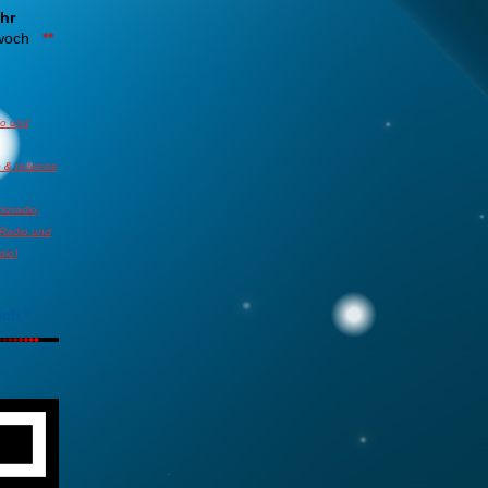
hr
02:14 : Trump spricht nach Ballsaal-Urteil von "nati
twoch
**
01:48 : Spanien führt Grenzkontrollen zu Italien ein
io und
 & teilweise
01:29 : "Dann werden die Reformpläne wie Dominostei
Wirtschaftsweise in Richtung Merz
tzradio,
 Radio
und
dio
)
00:10 : Lothar Matthäus war knapp ein Jahr lang Tra
Nationalmannschaft?
ich
*
23:32 : Krieg in der Ukraine: Russland: Drohnen-Vorfal
"zusammengezimmerte Provokation"
22:39 : Freiberger Bürgermeister wirft Möbelteile aus