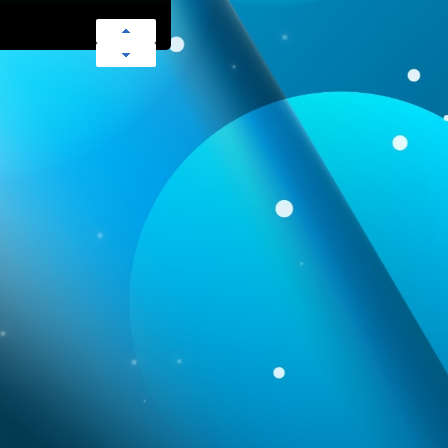
hland: Staatsschutz
weiterlesen
dell wegen
weiterlesen
e Landesverbänden keine
weiterlesen
-Force-Chef Kendall
weiterlesen
atz in Leipzig ausgelöst
weiterlesen