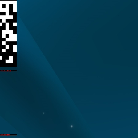
Polizisten
22:03 : LIVE-TICKER - Krieg in der Ukraine: Selensk
Russland-Sanktionen +++ Tote nach Raketenbeschu
21:22 : Start am Freitag: Die ersten Fotos vom Electr
20:54 : +++ Ukraine-Krieg +++: US-Senat stimmt fü
Sanktionen
20:22 : Sprengstoff-Drohne am Flughafen Leipzig: R
scharf zurück
19:55 : Moderne indonesische Gamelanmusik: Trans
für die Orientierung