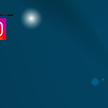
19:51 : Das Experiment Leonore Gewessler: Eine Id
[premium]
)